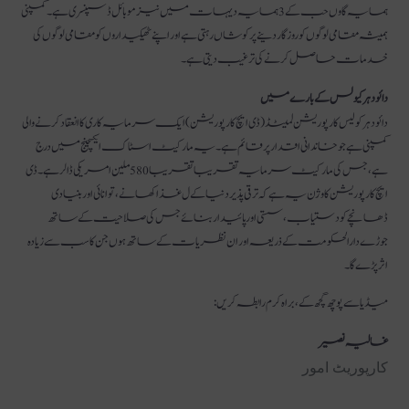
ہمسایہ گاوں حب کے 3 ہمسایہ دیہات میں نیز موبائل ڈسپنسری ہے۔ کمپنی
ہمیشہ مقامی لوگوں کو روزگار دینے پر کوشاں رہتی ہے اور اپنے ٹھیکیداروں کو مقامی لوگوں کی
خدمات حاصل کرنے کی ترغیب دیتی ہے۔
دائود ہرکیولس کے بارے میں
دائود ہرکولیس کارپوریشن لمیٹڈ (ڈی ایچ کارپوریشن) ایک سرمایہ کاری کا انعقاد کرنے والی
کمپنی ہے جو خاندانی اقدار پر قائم ہے۔ یہ مارکیٹ اسٹاک ایکسچینج میں درج
ہے ، جس کی مارکیٹ سرمایہ تقریبا تقریبا 580 ملین امریکی ڈالر ہے۔ ڈی
ایچ کارپوریشن کا وژن یہ ہے کہ ترقی پذیر دنیا کے ل غذاکھانے ، توانائی اور بنیادی
ڈھانچے کو دستیاب ، سستی اور پائیدار بنائے جس کی صلاحیت کے ساتھ
جوڑے دارالحکومت کے ذریعہ اور ان نظریات کے ساتھ ہوں جن کا سب سے زیادہ
اثر پڑے گا۔
میڈیا سے پوچھ گچھ کے، براہ کرم رابطہ کریں:
غالیہ نصیر
کارپوریٹ امور