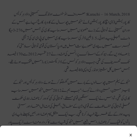
Karachi – 16 March, 2018:
معروف انوسٹمنٹ ہولڈنگ کمپنی داؤد ہرکولیس
کارپوریشن (ڈی ایچ کارپوریشن) نے حبکو میں چھ سال کے کاروبار کا رخ کیا ہے جس کے
دوران کمپنی نے توانائی کے بڑے منصوبوں میں سرمایہ کاری کی جس میں 3،276 میگا
واٹ بجلی پیدا ہوئی۔ 3.5 بلین ڈالر کی سرمایہ کاری میں سی پی ای سی کی ترجیحی
فہرست میں جے وی منصوبے شامل ہیں اور پاکستان کی قومی توانائی سلامتی کو
بڑھاوا دیں گے۔ ہیوکو کے اسٹاک پرائس کی قدر نے 27 ستمبر 2012 سے 170 فیصد
تک تعریف کی تھی ، جب داؤد ہرکولس کے ڈائریکٹرز بورڈ میں منتخب ہوئے تھے ،
جس میں کل شیئر ہولڈر کی واپسی 40 فیصد تھی.
حبکو کے ہیلم میں چھ سالوں کے بارے میں گفتگو کرتے ہوئے ، داؤد ہرکولیس اور حبکو کے
چیئرمین ، حسین داؤد نے کہا ، "جب ہم نے 2012 میں حبکو میں سرمایہ
کاری کی تھی ، تو اس نے ایک سنگین قومی مسئلے ، توانائی کی کمی کو دور کرنا تھا۔ ہماری حکمت
عملی توانائی کی حفاظت کے قومی وژن کے مطابق ، بجلی کی قابل اعتماد اور سستی
پیداوار کے لئے طریقے تیار کرنا تھی۔ یہ ایک مشکل کام تھا ، اور ہمیں پہلے بنیادی
باتوں کو ٹھیک کرنا تھا۔ اس شعبے میں حبکو کی قیادت کا کردار دو فاسٹ ٹریک پاور
پراجیکٹس کی شکل میں واضح ہے: حب میں 2 x 660 میگاواٹ کا درآمد شدہ کوئلہ پر
×