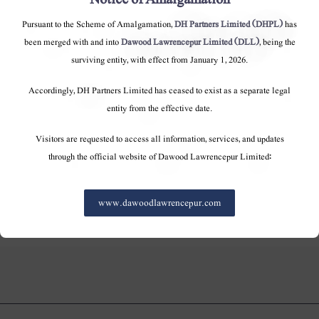
١٢ ستمبر ، ٢٠١٢: حب پاور کمپنی لمیٹڈ (حبکو) میں
Pursuant to the Scheme of Amalgamation,
DH Partners Limited (DHPL)
has
ڈی ایچ فرٹیلائزرز لمیٹڈ کی مجموعی شیئر ہولڈنگ
been merged with and into
Dawood Lawrencepur Limited (DLL)
, being the
١٠.١٢ فیصد ہوگئی۔ منگل کو کراچی اسٹاک
surviving entity, with effect from January 1, 2026.
ایکسچینج کو ارسال کی گئی ایک معلومات میں کہا
گیا ہے کہ "ڈی ایچ فرٹیلائزرز لمیٹڈ نے پہلے ہی
Accordingly, DH Partners Limited has ceased to exist as a separate legal
entity from the effective date.
رکھے ہوئے ١١٢٢٦٠٠٠٠ عام حصص کے علاوہ حبکو کے
٤٧٨٧٥٠٠ عام حصص خریدے ہیں۔" لسٹڈ کمپنیوں (ووٹنگ
Visitors are requested to access all information, services, and updates
شیئرز اور ٹیک اوور کے خاطر خواہ حصول) ضابطے کے مطابق
through the official website of Dawood Lawrencepur Limited:
، درج کمپنی میں ووٹنگ کے ١٠ فیصد سے زیادہ حصص میں
حصص کے حصول ٢٠٠٨ کو اسی کمپنی میں مذکورہ کمپنی
www.dawoodlawrencepur.com
اور اسٹاک کو ظاہر کرنے کی ضرورت ہے تبادلے