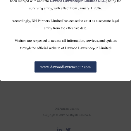
been merged with and into
Dawood Lawrencepur Limited (DLL)
, being the
داؤد ہرکولیس کارپوریشن کو پی ایس ایکس ٹاپ ٢٥ کمپنیوں
surviving entity, with effect from January 1, 2026.
کا ایوارڈ ٢٠١٥ کے لئے دیا گیا تھا۔ ہر سال ، پاکستان اسٹاک
ایکسچینج (پی ایس ایکس) جامع معیار کی بنیاد پر سرفہرست
Accordingly, DH Partners Limited has ceased to exist as a separate legal
entity from the effective date.
کمپنیوں کی کارکردگی کا اعتراف کرتی ہے ، جس میں منافع
کی ادائیگی ، سرمایہ کی کارکردگی ، منافع ، مفت- حصص ،
Visitors are requested to access all information, services, and updates
شفافیت اور سرمایہ کاروں کے تعلقات اور کمپنیوں اور
through the official website of Dawood Lawrencepur Limited:
سیکیورٹیز کے ضوابط کی فہرست کی تعمیل۔
www.dawoodlawrencepur.com
DH Partners Limited
Copyright © 2019, All Rights Reserved.