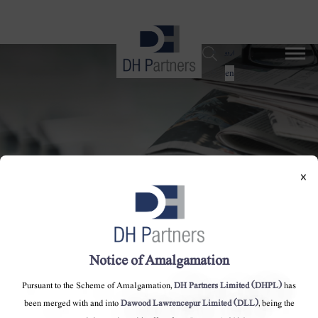
dehaze
اردو
en
×
٧ط اگست, ۲۰۱۵ -اینگرو فرٹیلائزرز کو
Notice of Amalgamation
'نیشنل فنانس چیمپیئن ۲۰۱۵' ٹرافی سے نوازا
Pursuant to the Scheme of Amalgamation,
DH Partners Limited (DHPL)
has
گیا
been merged with and into
Dawood Lawrencepur Limited (DLL)
, being the