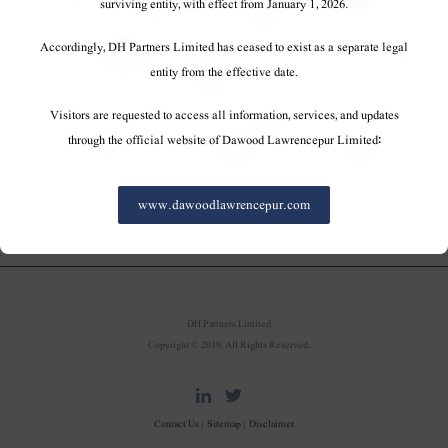
surviving entity, with effect from January 1, 2026.
Accordingly, DH Partners Limited has ceased to exist as a separate legal
انسٹی ٹیوٹ آف چارٹرڈ اکاؤنٹنٹس آف پاکستان (آئی سی اے پی)
entity from the effective date.
کے زیر اہتمام ، گرینڈ فائنل نیشنل فنانس اولمپیاڈ (این ایف او)
۲۰۱۵ میں اینگرو فرٹیلائزر لمیٹڈ کو ٹرافی سے نوازا گیا اور
Visitors are requested to access all information, services, and updates
اسے "نیشنل فنانس چیمپیئن ۲۰۱۵" کا نام دیا گیا۔
through the official website of Dawood Lawrencepur Limited:
www.dawoodlawrencepur.com
DH Partners Limited
Copyright © 2019, All Rights Reserved.
Contact Us |
Sitemap |
Disclaimer