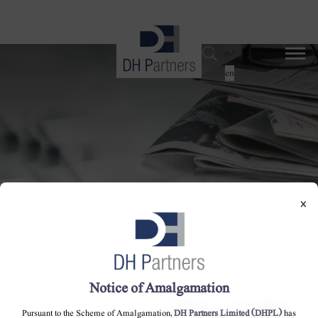
dehaze
اردو
en
×
ڈی ایچ فرٹیلائزر لمیٹڈ کو گیس کی
فراہمی دوبارہ شروع ہوگئی
Notice of Amalgamation
Pursuant to the Scheme of Amalgamation,
DH Partners Limited (DHPL)
has