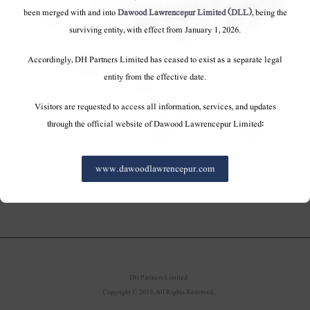
8 جون ، 2012:
لسٹنگ رولز کی مادی معلومات کے انکشاف کی
been merged with and into
Dawood Lawrencepur Limited (DLL)
, being the
دفعات کے تحت ایک نوٹیفکیشن میں ، داؤد ہرکولس
surviving entity, with effect from January 1, 2026.
کارپوریشن لمیٹڈ (ڈی ایچ کارپوریشن) نے کراچی اسٹاک
Accordingly, DH Partners Limited has ceased to exist as a separate legal
ایکسچینج کو مطلع کیا کہ 6 جون 2012 کو اپنے خط کے تحت
entity from the effective date.
سوئی ناردرن گیس پائپ لائنز لمیٹڈ کو ڈی ایچ فرٹیلائزر لمیٹڈ
Visitors are requested to access all information, services, and updates
(جس کی مکمل ملکیت کے ماتحت ادارہ ہے) کو آگاہ کیا گیا
through the official website of Dawood Lawrencepur Limited:
ہے۔ ڈی ایچ کارپوریشن) غیر متوقع حالات کو چھوڑ کر 10 جون
2012 کو 00 بجے سے آپریشن شروع کرے گا۔
www.dawoodlawrencepur.com
DH Partners Limited
Copyright © 2019, All Rights Reserved.