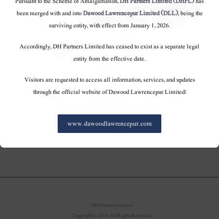
Pursuant to the Scheme of Amalgamation,
DH Partners Limited (DHPL)
has
نتائج کا اعلان کیا ، ٹیکس کے بعد خالص منافع (پی اے ٹی) کو
been merged with and into
Dawood Lawrencepur Limited (DLL)
, being the
غیر مصدقہ بنیاد پر ۹۔۴ ارب روپے بتایا ، جس نے ۸۔۱۱ روپے
surviving entity, with effect from January 1, 2026.
کی فی حصص آمدنی (ای پی ایس) میں ترجمہ کیا۔ کمپنی نے
نتائج کے ساتھ فی شیئر ۴۔۵۰ روپے پر حتمی نقد منافع کا بھی
Accordingly, DH Partners Limited has ceased to exist as a separate legal
اعلان کیا ، جس سے مجموعی طور پر ادائیگی آٹھ روپے فی
entity from the effective date.
حصص تک پہنچ گئی۔ مارکیٹ نے ادائیگی کو توقع سے زیادہ
Visitors are requested to access all information, services, and updates
دیکھا اور ان سرمایہ کاروں نے گرمجوشی سے استقبال کیا
through the official website of Dawood Lawrencepur Limited:
جنہوں نے حبکو اسٹاک کی قیمت ۲۔۲۹ روپے اضافے سے ۷۱۔
٦۱ روپے پر لے گئی۔
www.dawoodlawrencepur.com
DH Partners Limited
Copyright © 2019, All Rights Reserved.