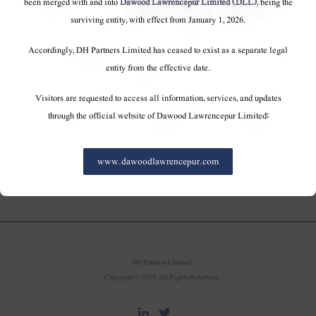
been merged with and into
Dawood Lawrencepur Limited (DLL)
, being the
مسٹر اکرم درانی ، ڈیوڈ ہرکولیس کارپوریشن لمیٹڈ کے
surviving entity, with effect from January 1, 2026.
ڈائریکٹر ایچ آر اینڈ کارپوریٹ امور ، یکم مارچ ، ۲۰۱۳ سے ڈی
ایچ فرٹیلائزرز لمیٹڈ کے چیف ایگزیکٹو آفیسر مقرر ہوئے ہیں۔
Accordingly, DH Partners Limited has ceased to exist as a separate legal
entity from the effective date.
یکم ستمبر ، ۲۰۱۲ بطور ایگزیکٹو ڈائریکٹر ، لاہور
میں مقیم ہوں گے۔ وہ ایک کامیاب پیشہ ور مینیجر
Visitors are requested to access all information, services, and updates
کی حیثیت سے اپنے نئے کردار میں زندگی بھر
through the official website of Dawood Lawrencepur Limited:
مختلف تجربات لاتا ہے۔
www.dawoodlawrencepur.com
DH Partners Limited
Copyright © 2019, All Rights Reserved.