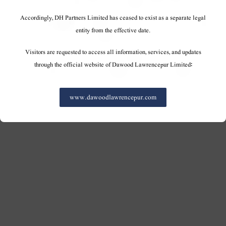
DH Partners Limited
Accordingly, DH Partners Limited has ceased to exist as a separate legal
Copyright © 2019, All Rights Reserved.
entity from the effective date.
Visitors are requested to access all information, services, and updates
Contact Us |
Sitemap |
Disclaimer
through the official website of Dawood Lawrencepur Limited:
www.dawoodlawrencepur.com