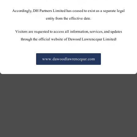
Accordingly, DH Partners Limited has ceased to exist as a separate legal
entity from the effective date.
DH Partners Limited
Copyright © 2019, All Rights Reserved.
Visitors are requested to access all information, services, and updates
through the official website of Dawood Lawrencepur Limited:
Contact Us |
Sitemap |
Disclaimer
www.dawoodlawrencepur.com